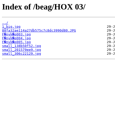
Index of /beag/HOX 03/
../
1_big.jpg
88fa32ae114a27db575c7c8dc3990d80.JPG
F�nyk�p003.jpg
F�nyk�p004.jpg
F�nyk�p005.jpg
small_138b50f52.jpg
small_201579ee9.jpg
small_306c22129.jpg